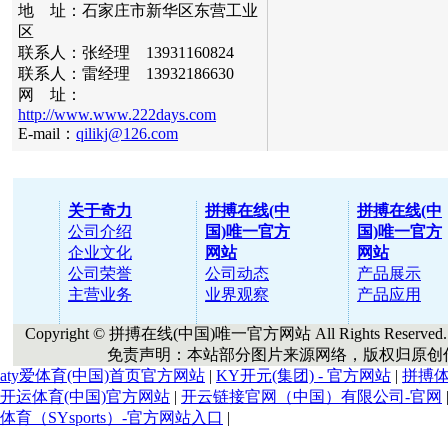
地 址：石家庄市新华区东营工业
区
联系人：张经理 13931160824
联系人：雷经理
13932186630
网 址：
http://www.www.222days.com
E-mail：
qilikj@126.com
关于奇力
拼搏在线(中
拼搏在线(中
公司介绍
国)唯一官方
国)唯一官方
企业文化
网站
网站
公司荣誉
公司动态
产品展示
主营业务
业界观察
产品应用
Copyright ©
拼搏在线(中国)唯一官方网站
All Rights Reserved
免责声明：本站部分图片来源网络，版权归原创
aty爱体育(中国)首页官方网站
|
KY开元(集团) - 官方网站
|
拼搏体
开运体育(中国)官方网站
|
开云链接官网（中国）有限公司-官网
体育（SYsports）-官方网站入口
|