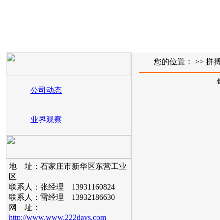
您的位置： >> 拼
公司动态
业界观察
地 址：石家庄市新华区东营工业
区
联系人：张经理 13931160824
联系人：雷经理
13932186630
网 址：
http://www.www.222days.com